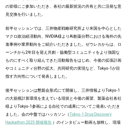
の皆様にご参加いただき、各社の最新状況の共有と共に活発な意
見交換を行いました。
前半セッションでは、三井物産戦略研究所より米国を中心とした
マクロ政治経済動向、NVIDIA様よりAI創薬分野における海外の先
進事例や業界動向をご紹介いただきました。ゼウレカからは、ロ
ーンチから2年目を迎え共創・協働型コミュニティをより強固な
ものにすべく取り組んできた活動報告をはじめ、今後の拡張計画
やコミュニティ分野の拡大、共同研究の実現など、Tokyo-1が目
指す方向性について発表しました。
後半セッションは懇親会形式にて開催し、三井情報よりTokyo-1
の大規模計算環境を支えている現状と今後の展望、製薬会社各社
様よりTokyo-1参画による自社での成果についてご発表いただき
ました。会の中盤ではハッカソン（
Tokyo-1 Drug Discovery
Hackathon 2025 開催報告
）のインタビュー動画も放映し、現場