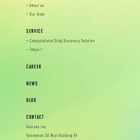
About us
Our Team
SERVICE
Computational Drug Discovery Solution
Tokyo-1
CAREER
NEWS
BLOG
CONTACT
Xeureka Inc.
Toranomon 30 Mori Building 9F