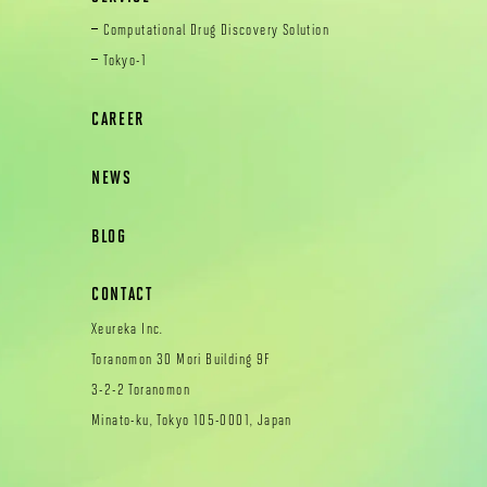
Computational Drug Discovery Solution
Tokyo-1
CAREER
NEWS
BLOG
CONTACT
Xeureka Inc.
Toranomon 30 Mori Building 9F
3-2-2 Toranomon
Minato-ku, Tokyo 105-0001, Japan