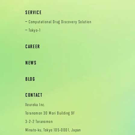
SERVICE
Computational Drug Discovery Solution
Tokyo-1
CAREER
NEWS
BLOG
CONTACT
Xeureka Inc.
Toranomon 30 Mori Building 9F
3-2-2 Toranomon
Minato-ku, Tokyo 105-0001, Japan