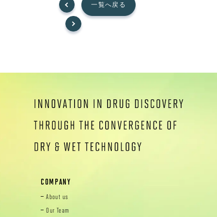
一覧へ戻る
COMPANY
About us
Our Team