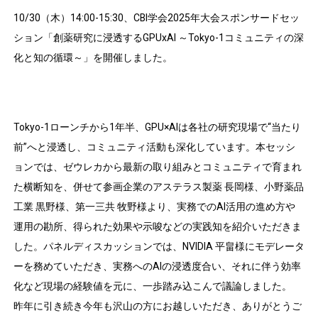
10/30（木）14:00-15:30、CBI学会2025年大会スポンサードセッ
ション「創薬研究に浸透するGPUxAI ～Tokyo-1コミュニティの深
化と知の循環～」を開催しました。
Tokyo-1ローンチから1年半、GPU×AIは各社の研究現場で“当たり
前”へと浸透し、コミュニティ活動も深化しています。本セッシ
ョンでは、ゼウレカから最新の取り組みとコミュニティで育まれ
た横断知を、併せて参画企業のアステラス製薬 長岡様、小野薬品
工業 黒野様、第一三共 牧野様より、実務でのAI活用の進め方や
運用の勘所、得られた効果や示唆などの実践知を紹介いただきま
した。パネルディスカッションでは、NVIDIA 平畠様にモデレータ
ーを務めていただき、実務へのAIの浸透度合い、それに伴う効率
化など現場の経験値を元に、一歩踏み込こんで議論しました。
昨年に引き続き今年も沢山の方にお越しいただき、ありがとうご